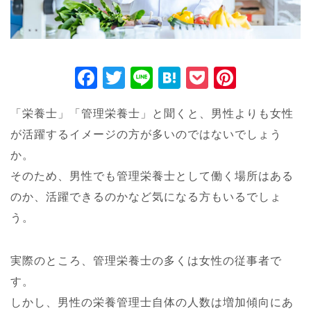
F
T
Li
H
P
Pi
a
wi
n
at
o
nt
「栄養士」「管理栄養士」と聞くと、男性よりも女性
c
tt
e
e
ck
er
が活躍するイメージの方が多いのではないでしょう
e
er
n
et
e
か。
b
a
st
そのため、男性でも管理栄養士として働く場所はある
o
のか、活躍できるのかなど気になる方もいるでしょ
o
う。
k
実際のところ、管理栄養士の多くは女性の従事者で
す。
しかし、男性の栄養管理士自体の人数は増加傾向にあ