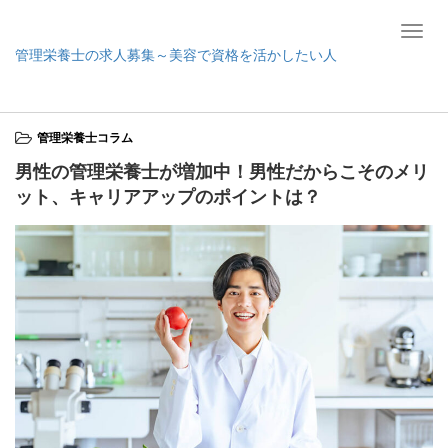
T
管理栄養士の求人募集～美容で資格を活かしたい人
o
g
ホーム
管理栄養士コラム
男性の管理栄養士が増加中！男性だからこその
g
メリット、キャリアアップのポイントは？
l
管理栄養士コラム
e
n
男性の管理栄養士が増加中！男性だからこそのメリ
a
ット、キャリアアップのポイントは？
v
i
g
a
t
i
o
n