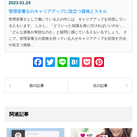
2023.01.24
管理栄養士のキャリアアップに役立つ資格とスキル
管理栄養士として働いている人の中には、キャリアアップを目指してい
る人もいます。 しかし、「どういった知識を身に付ければいいのか」、
「どんな資格が有効なのか」と疑問に感じている人もいるでしょう。 そ
こで、管理栄養士の資格を持っている人がキャリアアップを目指す方法
や役立つ資格...
F
T
Li
H
P
Pi
a
wi
n
at
o
nt
c
tt
e
e
ck
er
前の記事
次の記事
e
er
n
et
e
b
a
st
o
関連記事
o
k