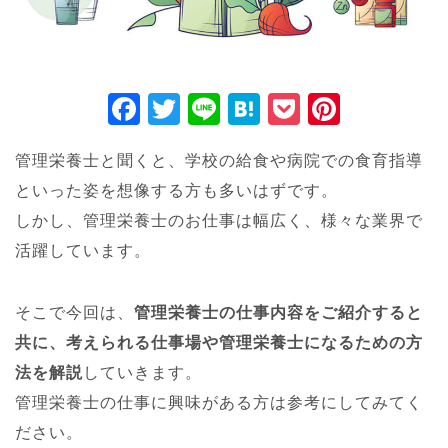
F
T
Li
H
P
Pi
a
wi
n
at
o
nt
管理栄養士と聞くと、学校の給食や病院での食育指導
c
tt
e
e
ck
er
といった姿を想像する方も多いはずです。
e
er
n
et
e
しかし、管理栄養士のお仕事は幅広く、様々な業界で
b
a
st
活躍しています。
o
o
そこで今回は、
管理栄養士の仕事内容をご紹介すると
k
共に、考えられる仕事場や管理栄養士になるための方
法を解説
していきます。
管理栄養士の仕事に興味がある方は参考にしてみてく
ださい。