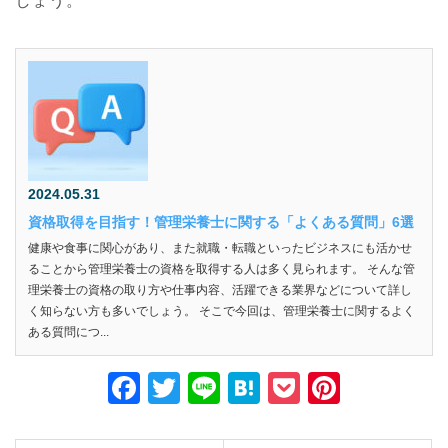
しょう。
2024.05.31
資格取得を目指す！管理栄養士に関する「よくある質問」6選
健康や食事に関心があり、また就職・転職といったビジネスにも活かせ
ることから管理栄養士の資格を取得する人は多く見られます。 そんな管
理栄養士の資格の取り方や仕事内容、活躍できる業界などについて詳し
く知らない方も多いでしょう。 そこで今回は、管理栄養士に関するよく
ある質問につ...
F
T
Li
H
P
Pi
a
wi
n
at
o
nt