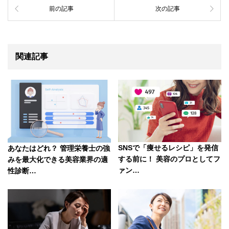
c
tt
e
e
ck
er
前の記事
次の記事
e
er
n
et
e
b
a
st
o
関連記事
o
k
SNSで「痩せるレシピ」を発信
あなたはどれ？ 管理栄養士の強
する前に！ 美容のプロとしてフ
みを最大化できる美容業界の適
ァン…
性診断…