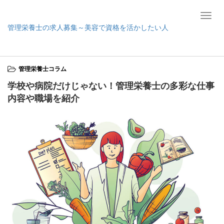
T
管理栄養士の求人募集～美容で資格を活かしたい人
o
g
ホーム
管理栄養士コラム
学校や病院だけじゃない！管理栄養士の多彩な
g
仕事内容や職場を紹介
l
管理栄養士コラム
e
n
学校や病院だけじゃない！管理栄養士の多彩な仕事
a
内容や職場を紹介
v
i
g
a
t
i
o
n