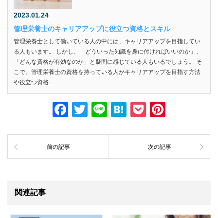
2023.01.24
管理栄養士のキャリアアップに役立つ資格とスキル
管理栄養士として働いている人の中には、キャリアアップを目指してい
る人もいます。 しかし、「どういった知識を身に付ければいいのか」、
「どんな資格が有効なのか」と疑問に感じている人もいるでしょう。 そ
こで、管理栄養士の資格を持っている人がキャリアアップを目指す方法
や役立つ資格...
F
T
Li
H
P
Pi
a
wi
n
at
o
nt
c
tt
e
e
ck
er
前の記事
次の記事
e
er
n
et
e
b
a
st
o
関連記事
o