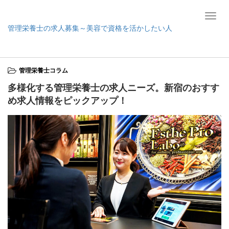
T
管理栄養士の求人募集～美容で資格を活かしたい人
o
g
ホーム
管理栄養士コラム
多様化する管理栄養士の求人ニーズ。新宿のお
g
すすめ求人情報をピックアップ！
l
管理栄養士コラム
e
n
多様化する管理栄養士の求人ニーズ。新宿のおすす
a
め求人情報をピックアップ！
v
i
g
a
t
i
o
n