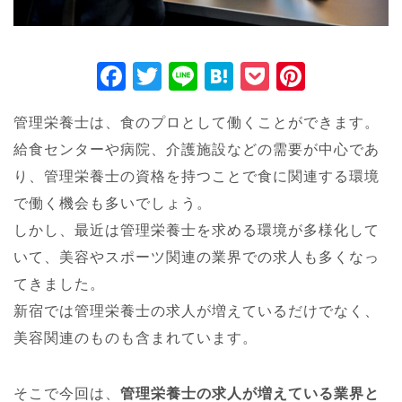
F
T
Li
H
P
Pi
a
wi
n
at
o
nt
管理栄養士は、食のプロとして働くことができます。
c
tt
e
e
ck
er
給食センターや病院、介護施設などの需要が中心であ
e
er
n
et
e
り、管理栄養士の資格を持つことで食に関連する環境
b
a
st
で働く機会も多いでしょう。
o
しかし、最近は管理栄養士を求める環境が多様化して
o
いて、美容やスポーツ関連の業界での求人も多くなっ
k
てきました。
新宿では管理栄養士の求人が増えているだけでなく、
美容関連のものも含まれています。
そこで今回は、
管理栄養士の求人が増えている業界と