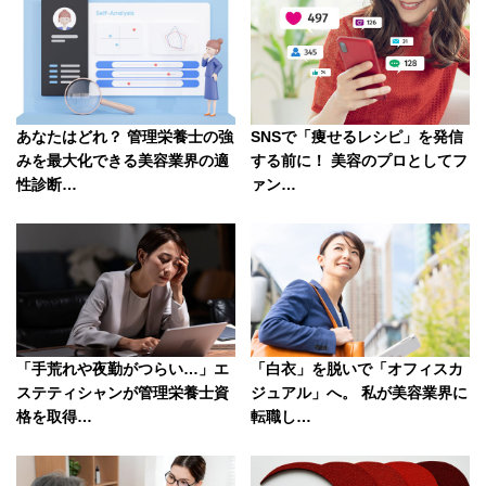
k
SNSで「痩せるレシピ」を発信
あなたはどれ？ 管理栄養士の強
する前に！ 美容のプロとしてフ
みを最大化できる美容業界の適
ァン…
性診断…
「手荒れや夜勤がつらい…」エ
「白衣」を脱いで「オフィスカ
ステティシャンが管理栄養士資
ジュアル」へ。 私が美容業界に
格を取得…
転職し…