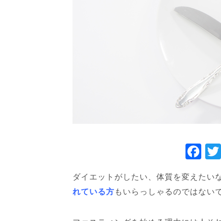
F
a
ダイエットがしたい、体質を変えたい
c
れている方
もいらっしゃるのではない
e
b