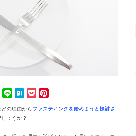
T
Li
H
P
Pi
wi
n
at
o
nt
などの理由から
ファスティングを始めようと検討さ
tt
e
e
ck
er
でしょうか？
er
n
et
e
a
st