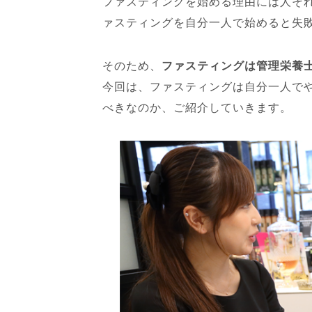
ファスティングを始める理由には人そ
o
ァスティングを自分一人で始めると失
o
k
そのため、
ファスティングは管理栄養
今回は、ファスティングは自分一人で
べきなのか、ご紹介していきます。