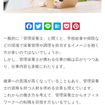
F
T
Li
H
P
Pi
a
wi
n
at
o
nt
一般的に「管理栄養士」と聞くと、学校給食や病院な
c
tt
e
e
ck
er
どの現場で栄養管理や調理を担当するイメージを抱く
e
er
n
et
e
方が多いのではないでしょうか。
b
a
st
しかし、管理栄養士が携わる仕事の幅は広がりつつあ
o
り、仕事内容も多岐にわたります。
o
k
健康への意識が高くなっていることもあり、管理栄養
士の資格を持つ人材を求める企業も増えています。
これからの働き方を考えて、管理栄養士からオフィス
ワークへの転職を目指す方もいるでしょう。