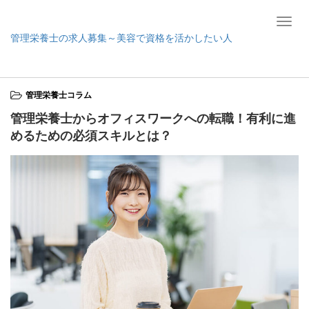
T
管理栄養士の求人募集～美容で資格を活かしたい人
o
g
ホーム
管理栄養士コラム
管理栄養士からオフィスワークへの転職！有利
g
に進めるための必須スキルとは？
l
管理栄養士コラム
e
n
管理栄養士からオフィスワークへの転職！有利に進
a
めるための必須スキルとは？
v
i
g
a
t
i
o
n