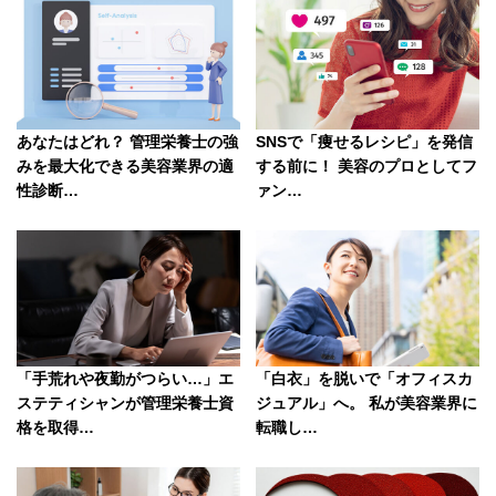
k
SNSで「痩せるレシピ」を発信
あなたはどれ？ 管理栄養士の強
する前に！ 美容のプロとしてフ
みを最大化できる美容業界の適
ァン…
性診断…
「手荒れや夜勤がつらい…」エ
「白衣」を脱いで「オフィスカ
ステティシャンが管理栄養士資
ジュアル」へ。 私が美容業界に
格を取得…
転職し…