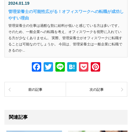
2024.01.19
管理栄養士の可能性広がる！オフィスワークへの転職が成功し
やすい理由
管理栄養士の仕事は過酷な割に給料が低いと感じている方は多いです。
そのため、一般企業への転職を考え、オフィスワークを視野に入れてい
る方が少なくありません。 実際、管理栄養士がオフィスワークに転職す
ることは可能なのでしょうか。 今回は、管理栄養士は一般企業に転職で
きるのか...
F
T
Li
H
P
Pi
a
wi
n
at
o
nt
c
tt
e
e
ck
er
前の記事
次の記事
e
er
n
et
e
b
a
st
o
関連記事
o