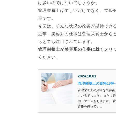
は多いのではないでしょうか。
e
管理栄養士は忙しいだけでなく、マル
b
事です。
o
今回は、そんな状況の改善が期待でき
o
近年、美容系の仕事は管理栄養士から
k
らとても注目されています。
管理栄養士が美容系の仕事に就くメリ
ください。
2024.10.01
管理栄養士の資格は持
管理栄養士の資格を取得後
もいるでしょう。 または
働くケースもあります。 
資格を持ってい...