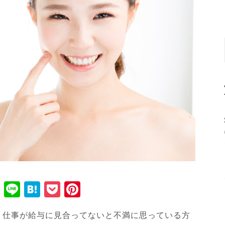
T
Li
H
P
Pi
wi
n
at
o
nt
、仕事が給与に見合ってないと不満に思っている方
tt
e
e
ck
er