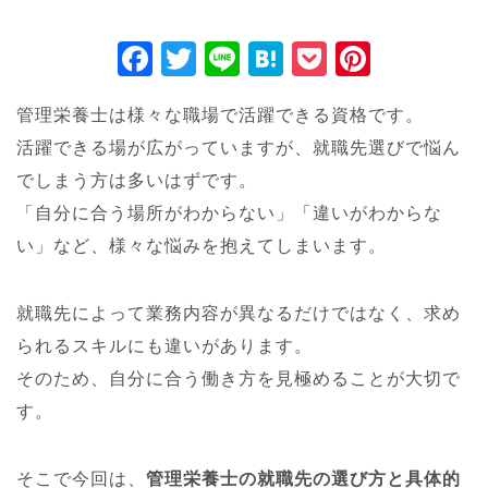
F
T
Li
H
P
Pi
a
wi
n
at
o
nt
管理栄養士は様々な職場で活躍できる資格です。
c
tt
e
e
ck
er
活躍できる場が広がっていますが、就職先選びで悩ん
e
er
n
et
e
でしまう方は多いはずです。
b
a
st
「自分に合う場所がわからない」「違いがわからな
o
い」など、様々な悩みを抱えてしまいます。
o
k
就職先によって業務内容が異なるだけではなく、求め
られるスキルにも違いがあります。
そのため、自分に合う働き方を見極めることが大切で
す。
そこで今回は、
管理栄養士の就職先の選び方と具体的