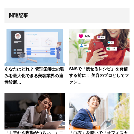
b
a
st
o
関連記事
o
k
SNSで「痩せるレシピ」を発信
あなたはどれ？ 管理栄養士の強
する前に！ 美容のプロとしてフ
みを最大化できる美容業界の適
ァン…
性診断…
「手荒れや夜勤がつらい…」エ
「白衣」を脱いで「オフィスカ