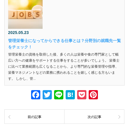
2025.05.23
管理栄養士になってからできる仕事とは？分野別の就職先一覧
をチェック！
管理栄養士の資格を取得した後、多くの人は栄養や食の専門家として幅
広い方への健康をサポートする仕事をすることが多いでしょう。 栄養士
に比べて業務範囲も広くなることから、より専門的な栄養管理や指導、
栄養マネジメントなどの業務に携われることを嬉しく感じる方もいま
す。 しかし、管...
F
T
Li
H
P
Pi
a
wi
n
at
o
nt
c
tt
e
e
ck
er
前の記事
次の記事
e
er
n
et
e