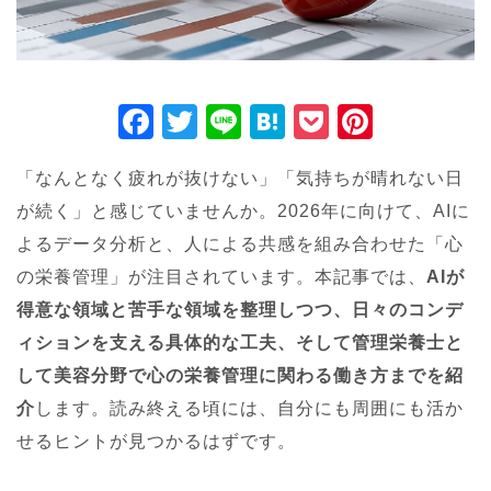
F
T
Li
H
P
Pi
a
wi
n
at
o
nt
「なんとなく疲れが抜けない」「気持ちが晴れない日
c
tt
e
e
ck
er
が続く」と感じていませんか。2026年に向けて、AIに
e
er
n
et
e
よるデータ分析と、人による共感を組み合わせた「心
b
a
st
の栄養管理」が注目されています。本記事では、
AIが
o
得意な領域と苦手な領域を整理しつつ、日々のコンデ
o
ィションを支える具体的な工夫、そして管理栄養士と
k
して美容分野で心の栄養管理に関わる働き方までを紹
介
します。読み終える頃には、自分にも周囲にも活か
せるヒントが見つかるはずです。