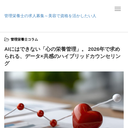
T
管理栄養士の求人募集～美容で資格を活かしたい人
o
g
ホーム
管理栄養士コラム
AIにはできない「心の栄養管理」。 2026年で求
g
められる、データ×共感のハイブリッドカウンセリング
l
管理栄養士コラム
e
n
AIにはできない「心の栄養管理」。 2026年で求め
a
られる、データ×共感のハイブリッドカウンセリン
v
グ
i
g
a
t
i
o
n