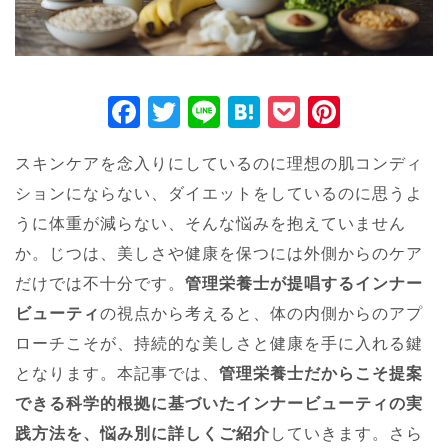
F
T
Li
H
P
Pi
a
wi
n
at
o
nt
スキンケアを念入りにしているのに理想の肌コンディ
c
tt
e
e
ck
er
ションにならない、ダイエットをしているのに思うよ
e
er
n
et
e
うに体重が減らない、そんな悩みを抱えていません
b
a
st
か。じつは、美しさや健康を保つには外側からのケア
o
だけでは不十分です。
管理栄養士が提唱するインナー
o
ビューティ
の視点から考えると、体の内側からのアプ
k
ローチこそが、持続的な美しさと健康を手に入れる鍵
となります。本記事では、
管理栄養士だからこそ提案
できる科学的根拠に基づいたインナービューティの実
践方法を、悩み別に詳しくご紹介
していきます。さら