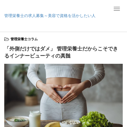
T
管理栄養士の求人募集～美容で資格を活かしたい人
o
g
ホーム
管理栄養士コラム
「外側だけではダメ」 管理栄養士だからこそで
g
きるインナービューティの真髄
l
管理栄養士コラム
e
n
「外側だけではダメ」 管理栄養士だからこそでき
a
るインナービューティの真髄
v
i
g
a
t
i
o
n