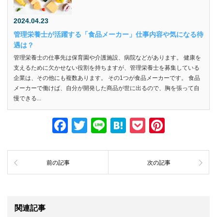
2024.04.23
管理栄養士が活躍する「食品メーカー」仕事内容や気になる待
遇は？
管理栄養士の仕事先は保育園や介護施設、病院などがあります。 健康を
支えるために欠かせない役割を持ちますが、管理栄養士を募集している
企業は、その他にも複数あります。 その1つが食品メーカーです。 食品
メーカーで働けば、自分が開発した商品が世に出るので、胸を張って自
慢できる...
F
T
Li
H
P
Pi
a
wi
n
at
o
nt
c
tt
e
e
ck
er
前の記事
次の記事
e
er
n
et
e
b
a
st
o
関連記事