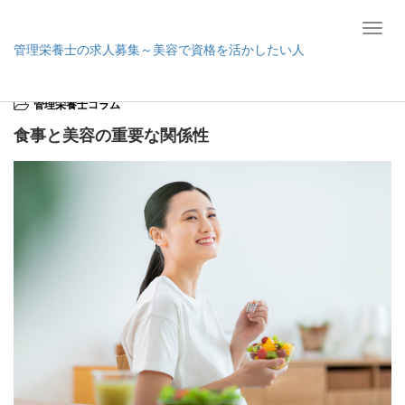
T
管理栄養士の求人募集～美容で資格を活かしたい人
o
g
ホーム
管理栄養士コラム
食事と美容の重要な関係性
g
管理栄養士コラム
l
e
食事と美容の重要な関係性
n
a
v
i
g
a
t
i
o
n