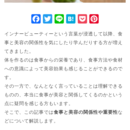
F
T
Li
H
P
Pi
a
wi
n
at
o
nt
インナービューティーという言葉が浸透して以降、食
c
tt
e
e
ck
er
事と美容の関係性を気にしたり学んだりする方が増え
e
er
n
et
e
てきました。
b
a
st
体を作るのは食事からの栄養であり、食事方法や食材
o
への意識によって美容効果も感じることができるので
o
す。
k
その一方で、なんとなく言っていることは理解できる
ものの、本当に食事が美容と関係してくるのかという
点に疑問を感じる方もいます。
そこで、この記事では
食事と美容の関係性や重要性
な
どについて解説します。