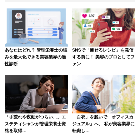
o
k
SNSで「痩せるレシピ」を発信
あなたはどれ？ 管理栄養士の強
する前に！ 美容のプロとしてフ
みを最大化できる美容業界の適
ァン…
性診断…
「手荒れや夜勤がつらい…」エ
「白衣」を脱いで「オフィスカ
ステティシャンが管理栄養士資
ジュアル」へ。 私が美容業界に
格を取得…
転職し…